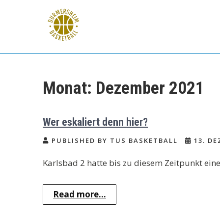
Skip
to
content
TuS Durmersheim
Basketball
Monat:
Dezember 2021
Wer eskaliert denn hier?
PUBLISHED BY TUS BASKETBALL
13. DE
Karlsbad 2 hatte bis zu diesem Zeitpunkt ein
Read more...