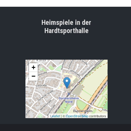
Heimspiele in der
Hardtsporthalle
+
−
Leaflet
| ©
OpenStreetMap
contributors