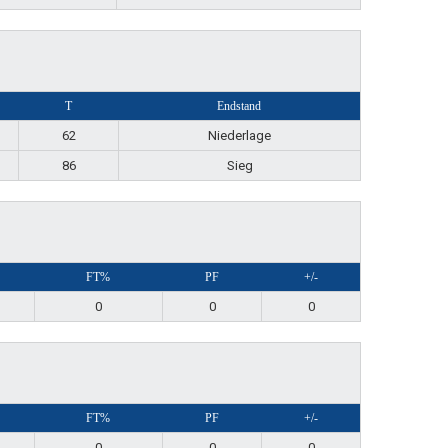
T
Endstand
62
Niederlage
86
Sieg
FT%
PF
+/-
0
0
0
FT%
PF
+/-
0
0
0