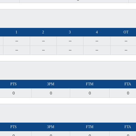
1
2
3
4
OT
—
—
—
—
—
—
—
—
—
—
PTS
3PM
FTM
FTA
0
0
0
0
PTS
3PM
FTM
FTA
0
0
0
0