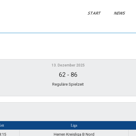
START
NEWS
13. Dezember 2025
62
-
86
Reguläre Spielzeit
eit
Liga
8:15
Herren Kreisliga B Nord