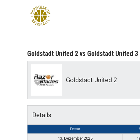
Skip
to
content
TuS Durmersheim
Basketball
Goldstadt United 2 vs Goldstadt United 3
Goldstadt United 2
Details
Datum
Z
13. Dezember 2025
1