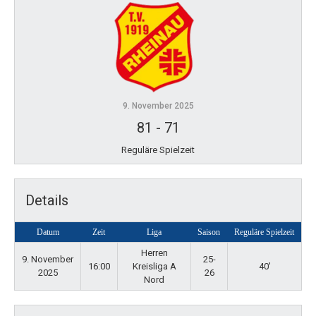
9. November 2025
81
-
71
Reguläre Spielzeit
Details
Datum
Zeit
Liga
Saison
Reguläre Spielzeit
Herren
9. November
25-
16:00
Kreisliga A
40'
2025
26
Nord