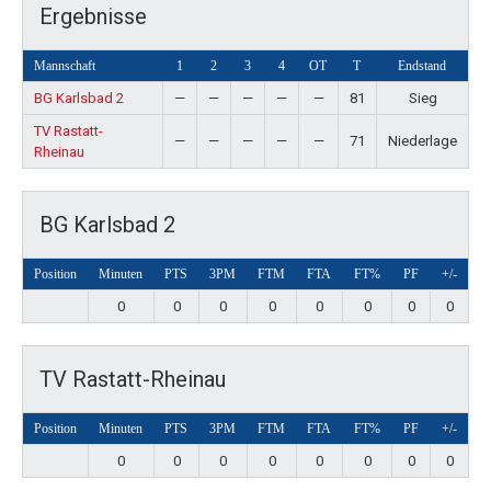
Ergebnisse
Mannschaft
1
2
3
4
OT
T
Endstand
BG Karlsbad 2
—
—
—
—
—
81
Sieg
TV Rastatt-
—
—
—
—
—
71
Niederlage
Rheinau
BG Karlsbad 2
Position
Minuten
PTS
3PM
FTM
FTA
FT%
PF
+/-
0
0
0
0
0
0
0
0
TV Rastatt-Rheinau
Position
Minuten
PTS
3PM
FTM
FTA
FT%
PF
+/-
0
0
0
0
0
0
0
0