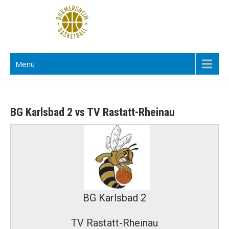
Skip
to
content
TuS Durmersheim Basketball
Menu
BG Karlsbad 2 vs TV Rastatt-Rheinau
BG Karlsbad 2
TV Rastatt-Rheinau