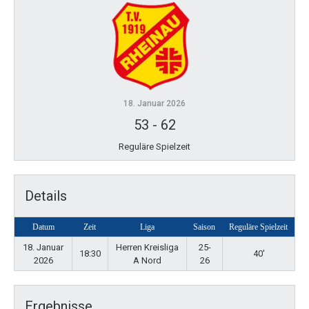
18. Januar 2026
53
-
62
Reguläre Spielzeit
Details
Datum
Zeit
Liga
Saison
Reguläre Spielzeit
18. Januar
Herren Kreisliga
25-
18:30
40'
2026
A Nord
26
Ergebnisse