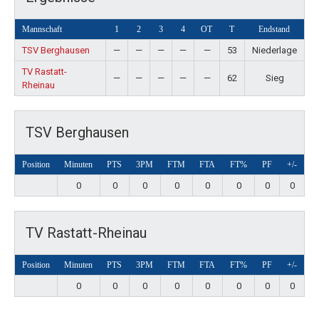
Mannschaft
1
2
3
4
OT
T
Endstand
TSV Berghausen
—
—
—
—
—
53
Niederlage
TV Rastatt-
—
—
—
—
—
62
Sieg
Rheinau
TSV Berghausen
Position
Minuten
PTS
3PM
FTM
FTA
FT%
PF
+/-
0
0
0
0
0
0
0
0
TV Rastatt-Rheinau
Position
Minuten
PTS
3PM
FTM
FTA
FT%
PF
+/-
0
0
0
0
0
0
0
0