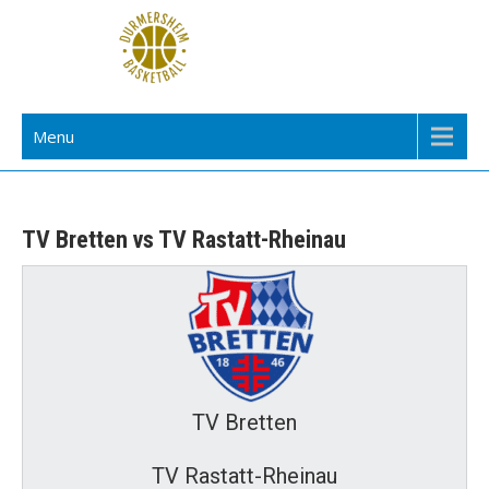
Skip
to
content
TuS Durmersheim Basketball
Menu
TV Bretten vs TV Rastatt-Rheinau
TV Bretten
TV Rastatt-Rheinau