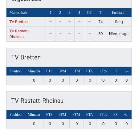
Mannschaft
1
2
3
4
OT
T
Endstand
TV Bretten
—
—
—
—
—
74
Sieg
TV Rastatt-
—
—
—
—
—
59
Niederlage
Rheinau
TV Bretten
Position
Minuten
PTS
3PM
FTM
FTA
FT%
PF
+/-
0
0
0
0
0
0
0
0
TV Rastatt-Rheinau
Position
Minuten
PTS
3PM
FTM
FTA
FT%
PF
+/-
0
0
0
0
0
0
0
0