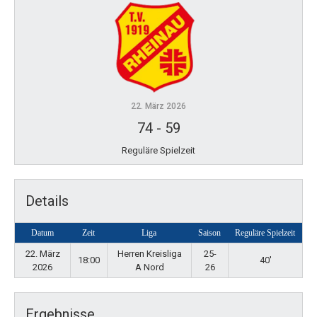
22. März 2026
74
-
59
Reguläre Spielzeit
Details
Datum
Zeit
Liga
Saison
Reguläre Spielzeit
22. März
Herren Kreisliga
25-
18:00
40'
2026
A Nord
26
Ergebnisse