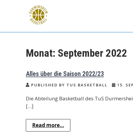
Skip
to
content
TuS Durmersheim
Basketball
Monat:
September 2022
Alles über die Saison 2022/23
PUBLISHED BY TUS BASKETBALL
15. SE
Die Abteilung Basketball des TuS Durmershei
[…]
Read more...