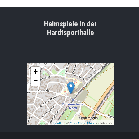
Heimspiele in der
Hardtsporthalle
+
−
Leaflet
| ©
OpenStreetMap
contributors