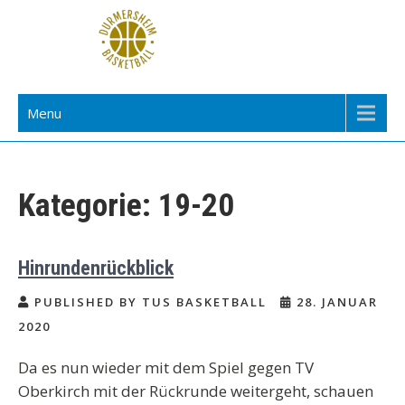
Skip
to
content
TuS Durmersheim Basketball
Menu
Kategorie:
19-20
Hinrundenrückblick
PUBLISHED BY TUS BASKETBALL
28. JANUAR
2020
Da es nun wieder mit dem Spiel gegen TV
Oberkirch mit der Rückrunde weitergeht, schauen