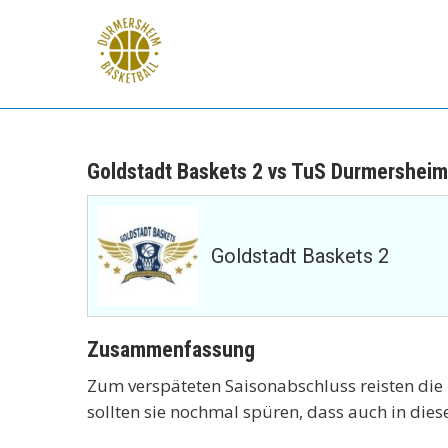
Skip
to
content
TuS Durmersheim
Basketball
Goldstadt Baskets 2 vs TuS Durmersheim
Goldstadt Baskets 2
Zusammenfassung
Zum verspäteten Saisonabschluss reisten die H
sollten sie nochmal spüren, dass auch in dies