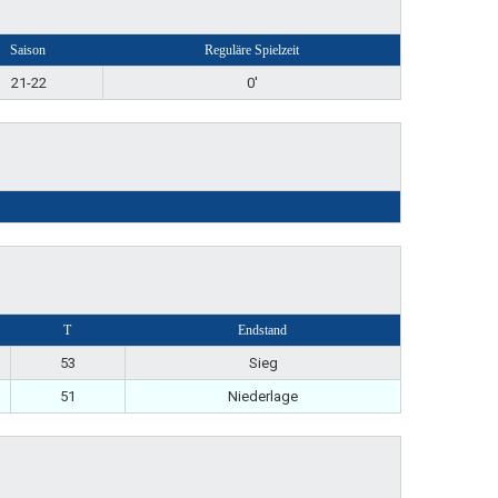
Saison
Reguläre Spielzeit
21-22
0'
T
Endstand
53
Sieg
51
Niederlage