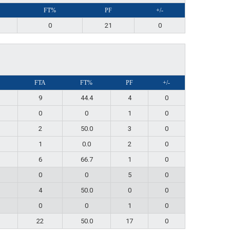
FT%
PF
+/-
0
21
0
FTA
FT%
PF
+/-
9
44.4
4
0
0
0
1
0
2
50.0
3
0
1
0.0
2
0
6
66.7
1
0
0
0
5
0
4
50.0
0
0
0
0
1
0
22
50.0
17
0