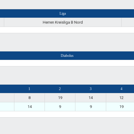
Liga
Herren Kreisliga B Nord
Diabolus
1
2
3
4
8
19
14
12
14
9
9
19