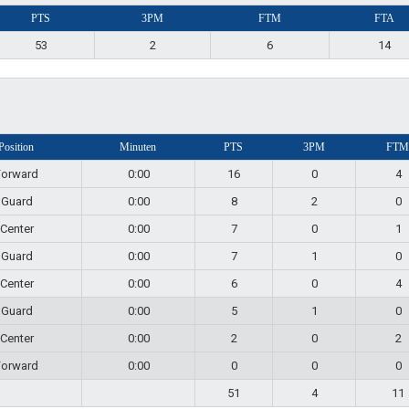
PTS
3PM
FTM
FTA
53
2
6
14
Position
Minuten
PTS
3PM
FTM
Forward
0:00
16
0
4
Guard
0:00
8
2
0
Center
0:00
7
0
1
Guard
0:00
7
1
0
Center
0:00
6
0
4
Guard
0:00
5
1
0
Center
0:00
2
0
2
Forward
0:00
0
0
0
51
4
11