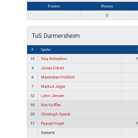
Position
Minuten
0
TuS Durmersheim
#
Spieler
15
Yury Asheshov
4
Jonas Eckert
6
Maximilian Fröhlich
7
Markus Jäger
12
Lenni Jensen
10
Kim Koffler
20
Christoph Speck
11
Pascal Hoyer
Gesamt