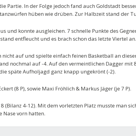
ie Partie. In der Folge jedoch fand auch Goldstadt besser 
istanzwürfen hüben wie drüben. Zur Halbzeit stand der Tu
s und konnte ausgleichen. 7 schnelle Punkte des Gegners
tand entfleucht und es brach schon das letzte Viertel an
 nicht auf und spielte einfach feinen Basketball an die
and nochmal auf -4. Auf den vermeintlichen Dagger mit 
die späte Aufholjagd ganz knapp ungekrönt (-2).
kert (8 P), sowie Maxi Fröhlich & Markus Jäger (je 7 P).
 (Bilanz 4-12). Mit dem vorletzten Platz musste man sich 
e Nase vorn hatten.