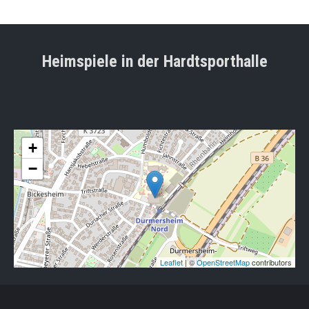
Heimspiele in der Hardtsporthalle
+
−
Leaflet
| ©
OpenStreetMap
contributors