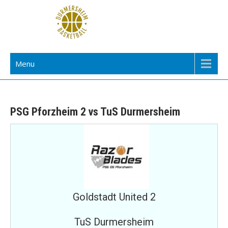
Skip
to
content
TuS Durmersheim Basketball
Menu
PSG Pforzheim 2 vs TuS Durmersheim
Goldstadt United 2
TuS Durmersheim