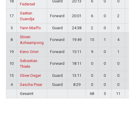
18
Guard
20:13
6
0
0
0
Federsel
Gaëtan
17
Forward
20:01
6
0
2
4
Ouandja
5
Yann Miaffo
Guard
24:38
2
0
0
0
Stiven
8
Forward
19:49
15
1
4
6
Acheampong
19
Keno Orivri
Forward
15:11
9
0
1
2
Sebastian
10
Forward
18:11
0
0
0
0
Thiele
15
Oliver Deger
Guard
13:11
0
0
0
0
4
Sascha Pisar
Guard
8:29
0
0
0
0
Gesamt
68
5
11
16