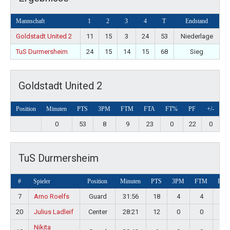
Mannschaft
1
2
3
4
T
Endstand
Goldstadt United 2
11
15
3
24
53
Niederlage
TuS Durmersheim
24
15
14
15
68
Sieg
Goldstadt United 2
Position
Minuten
PTS
3PM
FTM
FTA
FT%
PF
+/-
0
53
8
9
23
0
22
0
TuS Durmersheim
#
Spieler
Position
Minuten
PTS
3PM
FTM
FTA
7
Arno Roelfs
Guard
31:56
18
4
4
4
20
Julius Ladleif
Center
28:21
12
0
0
0
Nikita