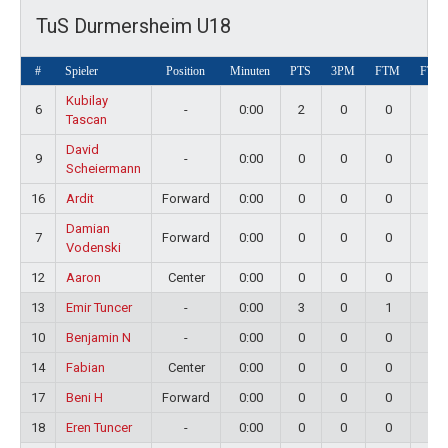
TuS Durmersheim U18
#
Spieler
Position
Minuten
PTS
3PM
FTM
FTA
Kubilay
6
-
0:00
2
0
0
0
Tascan
David
9
-
0:00
0
0
0
0
Scheiermann
16
Ardit
Forward
0:00
0
0
0
0
Damian
7
Forward
0:00
0
0
0
0
Vodenski
12
Aaron
Center
0:00
0
0
0
4
13
Emir Tuncer
-
0:00
3
0
1
3
10
Benjamin N
-
0:00
0
0
0
0
14
Fabian
Center
0:00
0
0
0
0
17
Beni H
Forward
0:00
0
0
0
0
18
Eren Tuncer
-
0:00
0
0
0
0