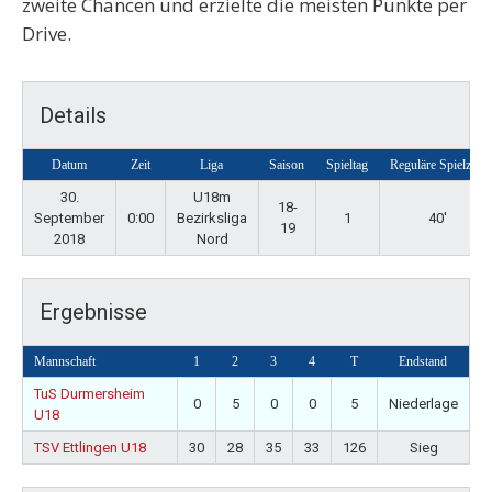
zweite Chancen und erzielte die meisten Punkte per
Drive.
Details
Datum
Zeit
Liga
Saison
Spieltag
Reguläre Spielzeit
30.
U18m
18-
September
0:00
Bezirksliga
1
40'
19
2018
Nord
Ergebnisse
Mannschaft
1
2
3
4
T
Endstand
TuS Durmersheim
0
5
0
0
5
Niederlage
U18
TSV Ettlingen U18
30
28
35
33
126
Sieg