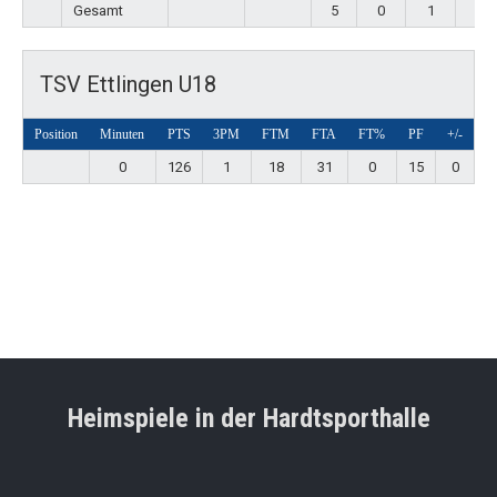
Gesamt
5
0
1
7
TSV Ettlingen U18
Position
Minuten
PTS
3PM
FTM
FTA
FT%
PF
+/-
0
126
1
18
31
0
15
0
Heimspiele in der Hardtsporthalle