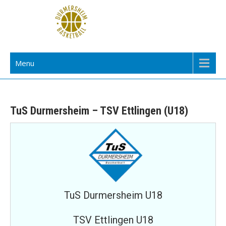
Skip
to
content
TuS Durmersheim Basketball
Menu
TuS Durmersheim – TSV Ettlingen (U18)
TuS Durmersheim U18
TSV Ettlingen U18