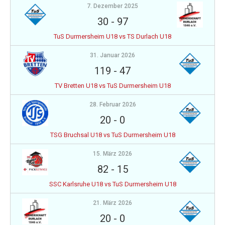
7. Dezember 2025
30
-
97
TuS Durmersheim U18 vs TS Durlach U18
31. Januar 2026
119
-
47
TV Bretten U18 vs TuS Durmersheim U18
28. Februar 2026
20
-
0
TSG Bruchsal U18 vs TuS Durmersheim U18
15. März 2026
82
-
15
SSC Karlsruhe U18 vs TuS Durmersheim U18
21. März 2026
20
-
0