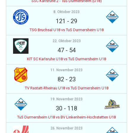
SSC Karlsruhe 2 - TuS Durmersheim (U18)
8. Oktober 2023
121
-
29
TSG Bruchsal U18 vs TuS Durmersheim U18
22. Oktober 2023
47
-
54
KIT SC Karlsruhe U18 vs TuS Durmersheim U18
11. November 2023
82
-
23
TV Rastatt-Rheinau U18 vs TuS Durmersheim U18
19. November 2023
30
-
118
TuS Durmersheim U18 vs BV Linkenheim-Hochstetten U18
26. November 2023