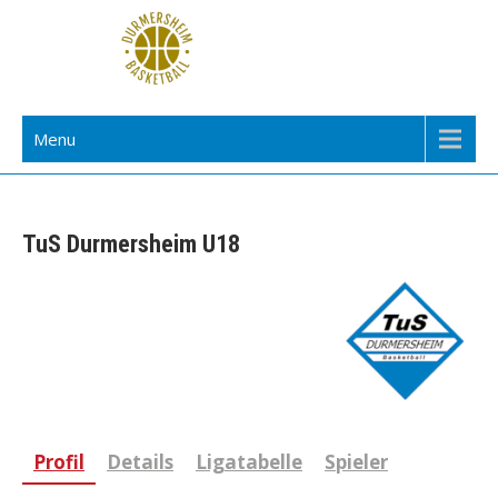
Skip
to
content
TuS Durmersheim Basketball
Menu
TuS Durmersheim U18
Profil
Details
Ligatabelle
Spieler