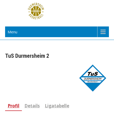
Skip
to
content
TuS Durmersheim Basketball
Menu
TuS Durmersheim 2
Profil
Details
Ligatabelle