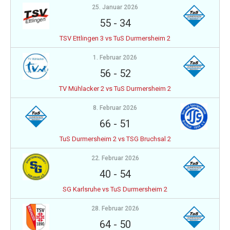
25. Januar 2026
55
-
34
TSV Ettlingen 3 vs TuS Durmersheim 2
1. Februar 2026
56
-
52
TV Mühlacker 2 vs TuS Durmersheim 2
8. Februar 2026
66
-
51
TuS Durmersheim 2 vs TSG Bruchsal 2
22. Februar 2026
40
-
54
SG Karlsruhe vs TuS Durmersheim 2
28. Februar 2026
64
-
50